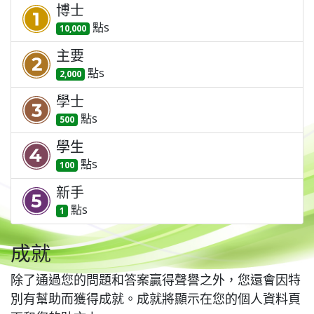
博士
點
s
10,000
主要
點
s
2,000
學士
點
s
500
學生
點
s
100
新手
點
s
1
成就
除了通過您的問題和答案贏得聲譽之外，您還會因特
別有幫助而獲得成就。
成就將顯示在您的個人資料頁