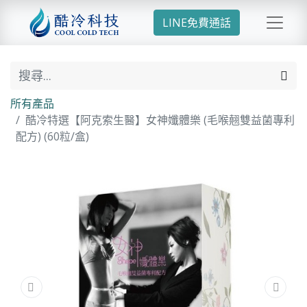
LINE免費通話
所有產品
酷冷特選【阿克索生醫】女神孅體樂 (毛喉翹雙益菌專利
配方) (60粒/盒)