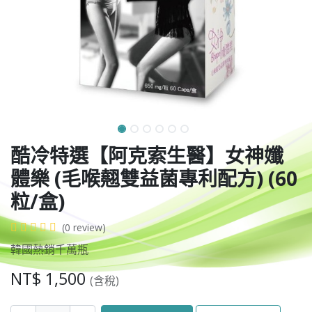
酷冷特選【阿克索生醫】女神孅
體樂 (毛喉翹雙益菌專利配方) (60
粒/盒)
(0 review)
韓國熱銷千萬瓶
NT$
1,500
(含稅)