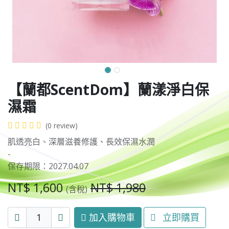
【蘭都ScentDom】蘭漾淨白保
濕霜
(0 review)
肌透亮白、深層滋養修護、長效保濕水潤
-
保存期限：2027.04.07
NT$
1,600
NT$
1,980
(含稅)
加入購物車
立即購買