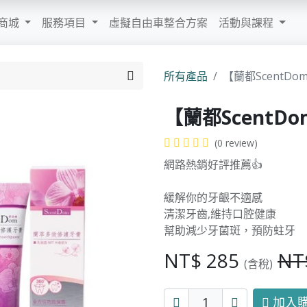
商城
服務項目
虛擬自由車整合方案
活動與課程
所有產品
【蘭都ScentD
【蘭都Scent
(0 review)
網路熱銷好評推薦👍
緩解你的牙齦不適感
清潔牙齒,維持口腔健康
幫助減少牙菌斑，預防蛀牙
NT$
285
NT
(含稅)
加入