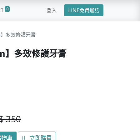
0
登入
LINE免費通話
om】多效修護牙膏
Dom】多效修護牙膏
$
350
購物車
立即購買